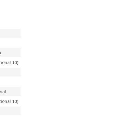
m
tional 10)
nal
tional 10)