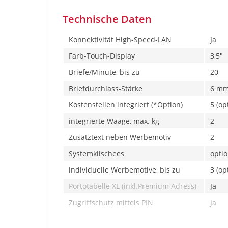
Technische Daten
Konnektivität High-Speed-LAN
Ja
Farb-Touch-Display
3,5"
Briefe/Minute, bis zu
20
Briefdurchlass-Stärke
6 m
Kostenstellen integriert (*Option)
5 (op
integrierte Waage, max. kg
2
Zusatztext neben Werbemotiv
2
Systemklischees
optio
individuelle Werbemotive, bis zu
3 (op
Portotabelle XL (inkl.Premium Adress)
Ja
Zugriffschutz mittels PIN
Ja