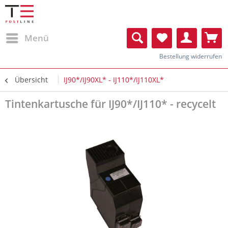
Menü
Bestellung widerrufen
Übersicht
IJ90*/IJ90XL* - IJ110*/IJ110XL*
Tintenkartusche für IJ90*/IJ110* - recycelt