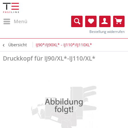
Menü
Bestellung widerrufen
Übersicht
IJ90*/IJ90XL* - IJ110*/IJ110XL*
Druckkopf für IJ90/XL*-IJ110/XL*