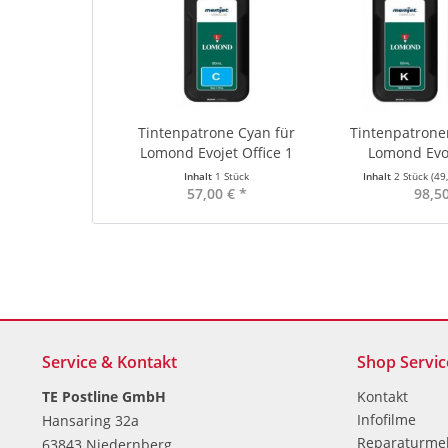
Tintenpatrone Cyan für
Tintenpatrone
Lomond Evojet Office 1
Lomond Evoje
Inhalt
1 Stück
Inhalt
2 Stück
(49
57,00 € *
98,50
Service & Kontakt
Shop Servic
TE Postline GmbH
Kontakt
Infofilme
Hansaring 32a
Reparaturme
63843 Niedernberg