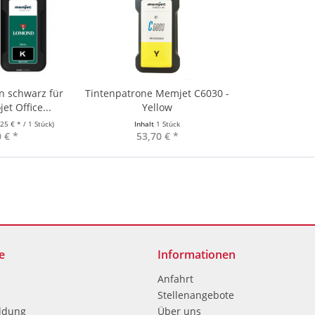
n schwarz für
Tintenpatrone Memjet C6030 -
t Office...
Yellow
,25 € * / 1 Stück)
Inhalt
1 Stück
 € *
53,70 € *
e
Informationen
Anfahrt
Stellenangebote
ldung
Über uns