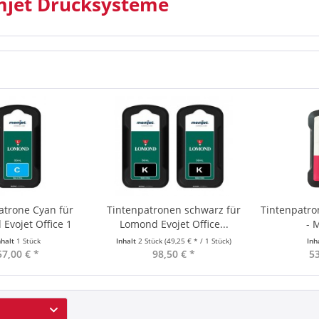
jet Drucksysteme
atrone Cyan für
Tintenpatronen schwarz für
Tintenpatr
Evojet Office 1
Lomond Evojet Office...
- 
nhalt
1 Stück
Inhalt
2 Stück
(49,25 € * / 1 Stück)
Inh
57,00 € *
98,50 € *
53