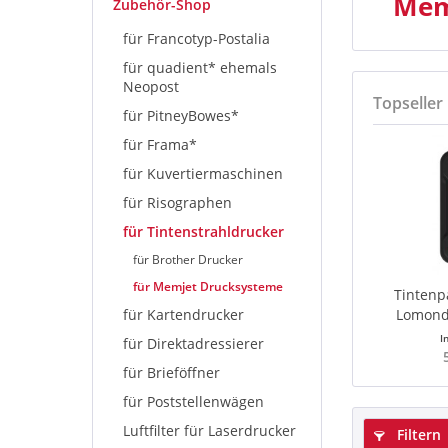
Mem
Zubehör-Shop
für Francotyp-Postalia
für quadient* ehemals
Neopost
Topseller
für PitneyBowes*
für Frama*
für Kuvertiermaschinen
für Risographen
für Tintenstrahldrucker
für Brother Drucker
für Memjet Drucksysteme
Tintenp
für Kartendrucker
Lomond 
I
für Direktadressierer
für Brieföffner
für Poststellenwägen
Luftfilter für Laserdrucker
Filtern