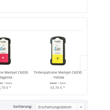
one Memjet C6030
Tintenpatrone Memjet C6030
Tintenpatron
Magenta
- Yellow
- 
alt
1 Stück
Inhalt
1 Stück
Inha
,70 € *
53,70 € *
53,
Sortierung: