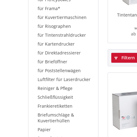
für Frama*
Tintentan
für Kuvertiermaschinen
für Risographen
I
ab
für Tintenstrahldrucker
für Kartendrucker
für Direktadressierer
Filtern
für Brieföffner
für Poststellenwägen
Luftfilter für Laserdrucker
Reiniger & Pflege
Schließflüssigkeit
Frankieretiketten
Briefumschläge &
Kuvertierhüllen
Papier