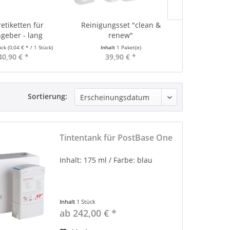
etiketten für
Reinigungsset "clean &
Briefumsch
ngeber - lang
renew"
ück
(0,04 € * / 1 Stück)
Inhalt
1 Paket(e)
40,90 € *
39,90 € *
Preis a
Sortierung:
Tintentank für PostBase One
Inhalt: 175 ml / Farbe: blau
Inhalt
1 Stück
ab 242,00 € *