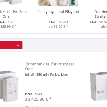
k XL für PostBase
Reinigungs- und Pflegeset
Frankier
One
Streife
nhalt
1 Stück
Inhalt
1 Paket(e)
Inhalt
1000 St
 425,90 € *
ab 36,20 € *
ab 
Tintentank XL für PostBase
One
Inhalt: 350 ml / Farbe: blau
Inhalt
1 Stück
ab 425,90 € *