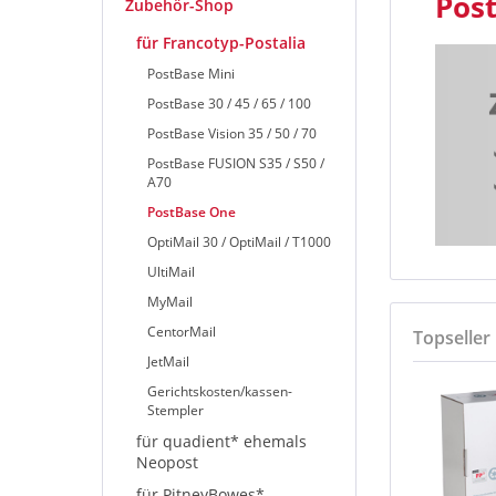
Pos
Zubehör-Shop
für Francotyp-Postalia
PostBase Mini
PostBase 30 / 45 / 65 / 100
PostBase Vision 35 / 50 / 70
PostBase FUSION S35 / S50 /
A70
PostBase One
OptiMail 30 / OptiMail / T1000
UltiMail
MyMail
CentorMail
Topseller
JetMail
Gerichtskosten/kassen-
Stempler
für quadient* ehemals
Neopost
für PitneyBowes*