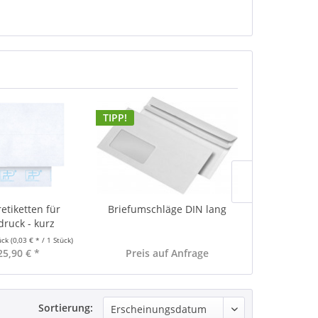
TIPP!
etiketten für
Briefumschläge DIN lang
Druckluftspr
druck - kurz
ück
(0,03 € * / 1 Stück)
Inhalt
0.4 Liter
25,90 € *
Preis auf Anfrage
14,
Sortierung: