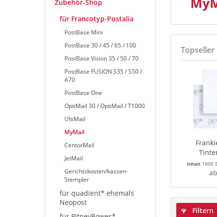
MyM
Zubehör-Shop
für Francotyp-Postalia
PostBase Mini
PostBase 30 / 45 / 65 / 100
Topseller
PostBase Vision 35 / 50 / 70
PostBase FUSION S35 / S50 /
A70
PostBase One
OptiMail 30 / OptiMail / T1000
UltiMail
MyMail
Franki
CentorMail
Tinte
JetMail
Inhalt
1000 
Gerichtskosten/kassen-
ab
Stempler
für quadient* ehemals
Neopost
Filtern
für PitneyBowes*