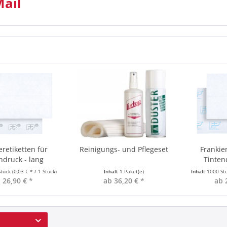
ail
eretiketten für
Reinigungs- und Pflegeset
Frankier
ndruck - lang
Tinten
Stück
(0,03 € * / 1 Stück)
Inhalt
1 Paket(e)
Inhalt
1000 St
 26,90 € *
ab 36,20 € *
ab 