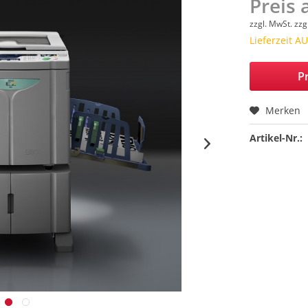
Preis 
zzgl. MwSt.
zzg
Lieferzeit 
Pr
Merken
Artikel-Nr.: