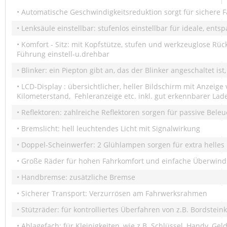
• Automatische Geschwindigkeitsreduktion sorgt für sichere 
• Lenksäule einstellbar: stufenlos einstellbar für ideale, ent
• Komfort - Sitz: mit Kopfstütze, stufen und werkzeuglose Rüc
Führung einstell-u.drehbar
• Blinker: ein Piepton gibt an, das der Blinker angeschaltet ist
• LCD-Display : übersichtlicher, heller Bildschirm mit Anzeige
Kilometerstand, Fehleranzeige etc. inkl. gut erkennbarer La
• Reflektoren: zahlreiche Reflektoren sorgen für passive Bele
• Bremslicht: hell leuchtendes Licht mit Signalwirkung
• Doppel-Scheinwerfer: 2 Glühlampen sorgen für extra helles 
• Große Räder für hohen Fahrkomfort und einfache Überwin
• Handbremse: zusätzliche Bremse
• Sicherer Transport: Verzurrösen am Fahrwerksrahmen
• Stützräder: für kontrolliertes Überfahren von z.B. Bordstein
• Ablagefach: für Kleinigkeiten, wie z.B. Schlüssel, Handy, Ge