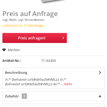
Preis auf Anfrage
zzgl. MwSt.
zzgl. Versandkosten
Lieferzeit ca. 15 Werktage
Preis anfragen!
Merken
Artikel-Nr.:
71-AS450
Beschreibung
v\:* {behavior:url(#default#VML);} o\:*
{behavior:url(#default#VML);} w\:*...
mehr
Zubehör
1