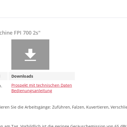
hine FPI 700 2s"
ial
Downloads
Prospekt mit technischen Daten
n.
Bedienungsanleitung
ren Sie die Arbeitsgänge: Zuführen, Falzen, Kuvertieren, Verschließ
iefen am Tag. Vorbildlich ist die geringe Geräuschemission von 65 