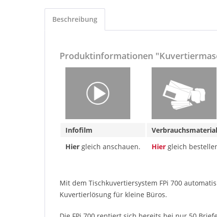
Beschreibung
Produktinformationen "Kuvertiermasc
Infofilm
Verbrauchsmater
Hier
gleich anschauen.
Hier
gleich bestelle
Mit dem Tischkuvertiersystem FPi 700 automatisie
Kuvertierlösung für kleine Büros.
Die FPi 700 rentiert sich bereits bei nur 50 Br