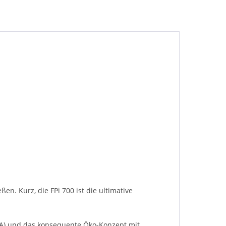
en. Kurz, die FPi 700 ist die ultimative
dB(A) und das konsequente Öko-Konzept mit