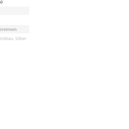
%)
tbremsen
lsblau, Silber