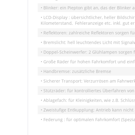
• Blinker: ein Piepton gibt an, das der Blinker 
• LCD-Display : übersichtlicher, heller Bildsc
Kilometerstand, Fehleranzeige etc. inkl. gut
• Reflektoren: zahlreiche Reflektoren sorgen f
• Bremslicht: hell leuchtendes Licht mit Signa
• Doppel-Scheinwerfer: 2 Glühlampen sorgen fü
• Große Räder für hohen Fahrkomfort und ei
• Handbremse: zusätzliche Bremse
• Sicherer Transport: Verzurrösen am Fahrwe
• Stützräder: für kontrolliertes Überfahren vo
• Ablagefach: für Kleinigkeiten, wie z.B. Schlü
• Zweistufige Entkupplung: Antrieb kann nich
• Federung : für optimalen Fahrkomfort (Spez