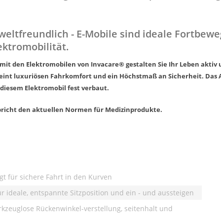
weltfreundlich - E-Mobile sind ideale Fortbewe
ktromobilität.
mit den Elektromobilen von Invacare® gestalten Sie Ihr Leben aktiv
reint luxuriösen Fahrkomfort und ein Höchstmaß an Sicherheit.
Das 
i diesem Elektromobil fest verbaut.
pricht den aktuellen Normen für Medizinprodukte.
gt für sichere Fahrt in den Kurven
für ideale, entspannte Sitzposition und ein - und aussteigen
erkzeuglose Rückenwinkel-verstellung, seitenhalt und