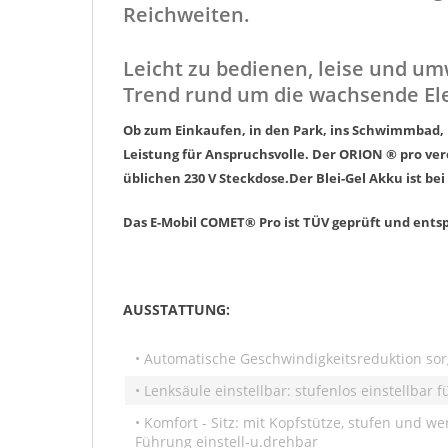
Reichweiten.
Leicht zu bedienen, leise und um
Trend rund um die wachsende Ele
Ob zum Einkaufen, in den Park, ins Schwimmbad, 
Leistung für Anspruchsvolle. Der ORION ® pro ve
üblichen 230 V Steckdose.
Der Blei-Gel Akku ist be
Das E-Mobil COMET® Pro ist TÜV geprüft und ents
AUSSTATTUNG:
• Automatische Geschwindigkeitsreduktion sor
• Lenksäule einstellbar: stufenlos einstellbar 
• Komfort - Sitz: mit Kopfstütze, stufen und w
Führung einstell-u.drehbar