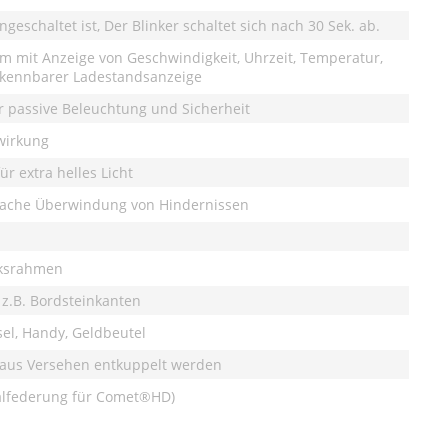
angeschaltet ist, Der Blinker schaltet sich nach 30 Sek. ab.
hirm mit Anzeige von Geschwindigkeit, Uhrzeit, Temperatur,
 erkennbarer Ladestandsanzeige
ür passive Beleuchtung und Sicherheit
lwirkung
r extra helles Licht
nfache Überwindung von Hindernissen
rksrahmen
n z.B. Bordsteinkanten
ssel, Handy, Geldbeutel
t aus Versehen entkuppelt werden
ialfederung für Comet®HD)