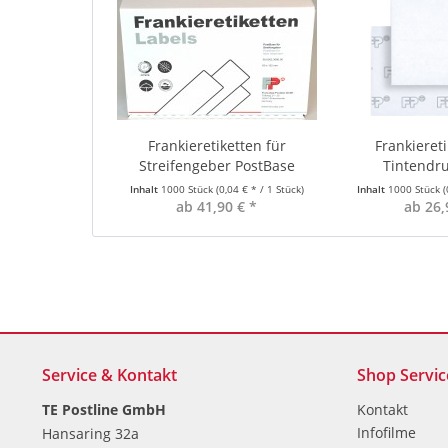
Frankieretiketten für
Frankiereti
Streifengeber PostBase
Tintendru
Inhalt
1000 Stück
(0,04 € * / 1 Stück)
Inhalt
1000 Stück
(
ab 41,90 € *
ab 26,
Service & Kontakt
Shop Servic
TE Postline GmbH
Kontakt
Infofilme
Hansaring 32a