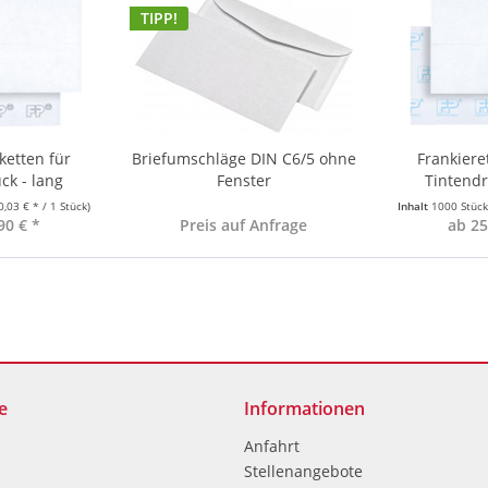
TIPP!
ketten für
Briefumschläge DIN C6/5 ohne
Frankiere
ck - lang
Fenster
Tintendr
0,03 € * / 1 Stück)
Inhalt
1000 Stüc
90 € *
Preis auf Anfrage
ab 25
e
Informationen
Anfahrt
Stellenangebote