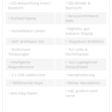
• LED-Beleuchtung Front /
• LED-Blinker &
Rücklicht
Warnlicht
• Herausnehmbarer
• Rückwärtsgang
Akku
• Digitales, gut
• Verstellbarer Lenker
lesbares Display
• 360° drehbarer Sitz
• Klappbare Armlehne
• Stufenloser
• Für Links-&
Temporegler
Rechtshänder
• Intelligente
• Gut zugänglicher
Magnetbremse
Freilaufhebel
• 2 x USB-Ladebuchse
• Handyhalterung
• Helltönende Hupe
• kleiner Wendekreis
• Inkl. großem Korb
• Anti-Kipp-Räder
vorne