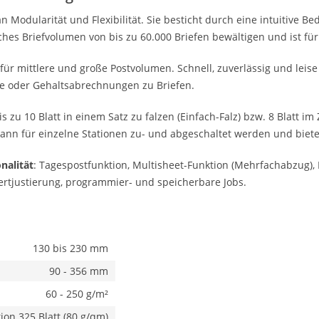
 Modularität und Flexibilität. Sie besticht durch eine intuitive Be
ches Briefvolumen von bis zu 60.000 Briefen bewältigen und ist fü
r mittlere und große Postvolumen. Schnell, zuverlässig und leise v
e oder Gehaltsabrechnungen zu Briefen.
s zu 10 Blatt in einem Satz zu falzen (Einfach-Falz) bzw. 8 Blatt im
nn für einzelne Stationen zu- und abgeschaltet werden und biete
nalität
: Tagespostfunktion, Multisheet-Funktion (Mehrfachabzug)
vertjustierung, programmier- und speicherbare Jobs.
130 bis 230 mm
90 - 356 mm
60 - 250 g/m²
tion 325 Blatt (80 g/qm)