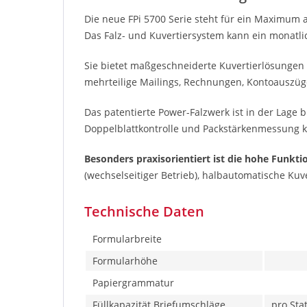
Die neue FPi 5700 Serie steht für ein Maximum an
Das Falz- und Kuvertiersystem kann ein monatli
Sie bietet maßgeschneiderte Kuvertierlösungen fü
mehrteilige Mailings, Rechnungen, Kontoauszüg
Das patentierte Power-Falzwerk ist in der Lage bi
Doppelblattkontrolle und Packstärkenmessung ka
Besonders praxisorientiert ist die hohe Funktio
(wechselseitiger Betrieb), halbautomatische Ku
Technische Daten
Formularbreite
Formularhöhe
Papiergrammatur
Füllkapazität Briefumschläge
pro Sta