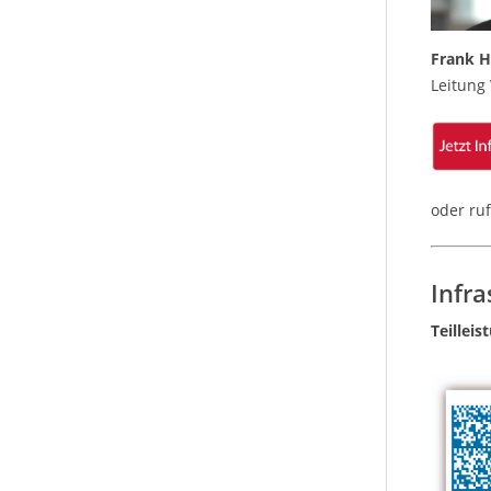
Frank 
Leitung 
oder ru
Infra
Teillei