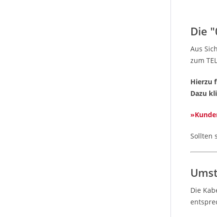
Die "
Aus Sic
zum TEL
Hierzu 
Dazu kl
»Kunden
Sollten 
Umst
Die Kab
entspre