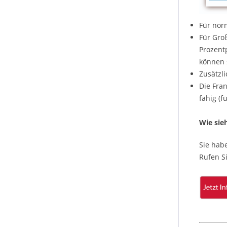
Für nor
Für Gro
Prozent
können 
Zusätzl
Die Fra
fähig (f
Wie sie
Sie hab
Rufen S