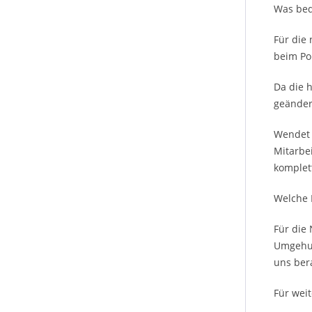
Was bed
Für die
beim Po
Da die 
geänder
Wendet d
Mitarbei
komplett
Welche 
Für die 
Umgehun
uns ber
Für weit