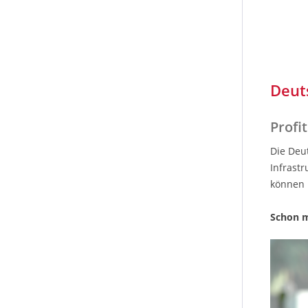
Deuts
Profi
Die Deu
Infrast
können h
Schon m