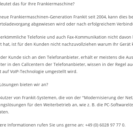
eutet das für Ihre Frankiermaschine?
 neue Frankiermaschinen-Generation Frankit seit 2004, kann dies 
rtoladevorgang abgewiesen wird oder nach erfolgreichem Verbind
herkömmliche Telefonie und auch Fax-Kommunikation nicht davon be
t hat, ist für den Kunden nicht nachzuvollziehen warum Ihr Gerät 
er Kunde sich an den Telefonanbieter, erhält er meistens die Auss
ter in den Callcentern der Telefonanbieter, wissen in der Regel a
 auf VoIP-Technologie umgestellt wird.
Lösungen bieten wir an?
Nutzer von Frankit-Systemen, die von der "Modernisierung der Netz
gslösungen für den Weiterbetrieb an, wie z. B. die PC-Softwarelös
aten.
ere Informationen rufen Sie uns gerne an: +49 (0) 6028 97 77 0.