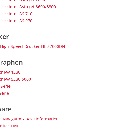
ressierer AstroJet 3600/3800
dressierer AS 710
dressierer AS 970
ker
 High-Speed-Drucker HL-S7000DN
graphen
r FW 1230
r FW 5230 5000
-Serie
Serie
ware
e Navigator - Basisinformation
initec EMF