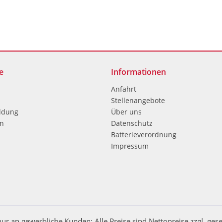
e
Informationen
Anfahrt
Stellenangebote
ldung
Über uns
en
Datenschutz
Batterieverordnung
Impressum
nur an gewerbliche Kunden: Alle Preise sind Nettopreise zzgl. ges