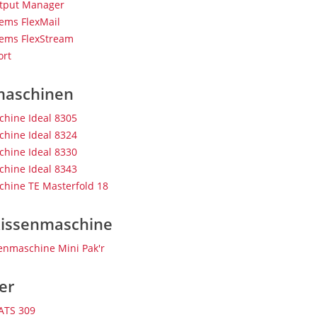
tput Manager
tems FlexMail
tems FlexStream
ort
maschinen
chine Ideal 8305
chine Ideal 8324
chine Ideal 8330
chine Ideal 8343
chine TE Masterfold 18
kissenmaschine
senmaschine Mini Pak'r
er
ATS 309