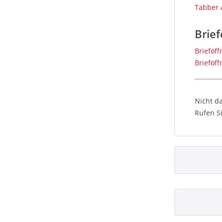
Tabber 
Brief
Brieföff
Brieföf
Nicht d
Rufen
Si