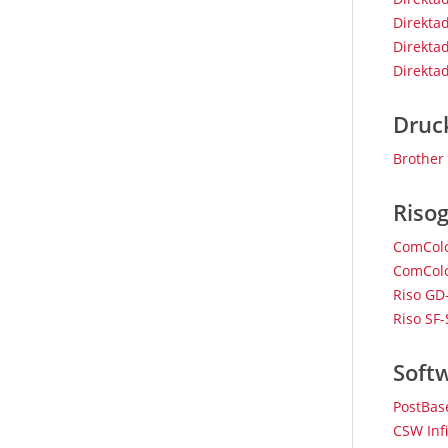
Direktad
Direkta
Direkta
Druc
Brother
Riso
ComColo
ComColo
Riso GD
Riso SF-
Soft
PostBas
CSW Inf