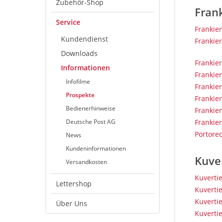
Zubehör-Shop
Fran
Service
Frankie
Kundendienst
Frankie
Downloads
Frankie
Informationen
Frankie
Infofilme
Frankie
Prospekte
Frankie
Bedienerhinweise
Frankie
Deutsche Post AG
Frankie
Portorec
News
Kundeninformationen
Kuve
Versandkosten
Kuverti
Lettershop
Kuverti
Kuverti
Über Uns
Kuverti