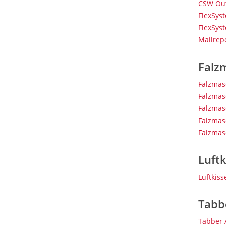
CSW Ou
FlexSys
FlexSys
Mailrep
Falz
Falzmas
Falzmas
Falzmas
Falzmas
Falzmas
Luft
Luftkis
Tabb
Tabber 