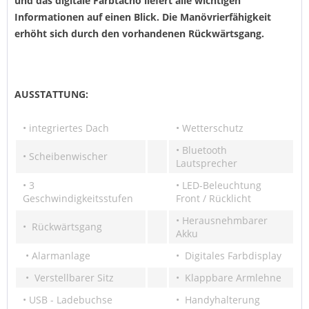
und das digitale Farbtacho liefert alle wichtigen
Informationen auf einen Blick. Die Manövrierfähigkeit
erhöht sich durch den vorhandenen Rückwärtsgang.
AUSSTATTUNG:
• integriertes Dach
• Wetterschutz
• Bluetooth
• Scheibenwischer
Lautsprecher
• 3
• LED-Beleuchtung
Geschwindigkeitsstufen
Front / Rücklicht
• Herausnehmbarer
• Rückwärtsgang
Akku
• Alarmanlage
• Digitales Farbdisplay
• Verstellbarer Sitz
• Klappbare Armlehne
• USB - Ladebuchse
• Handyhalterung