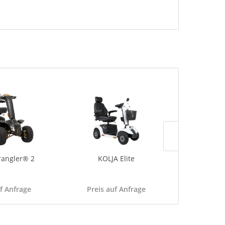
TIPP!
angler® 2
KOLJA Elite
AP
uf Anfrage
Preis auf Anfrage
459,00 