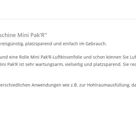
chine Mini Pak'R"
 preisgünstig, platzsparend und einfach im Gebrauch.
e und eine Rolle Mini Pak'R-Luftkissenfolie und schon können Sie L
i Pak'R ist sehr wartungsarm, vielseitig und platzsparend. Sie r
unterschiedlichen Anwendungen wie z.B. zur Hohlraumausfüllung, 